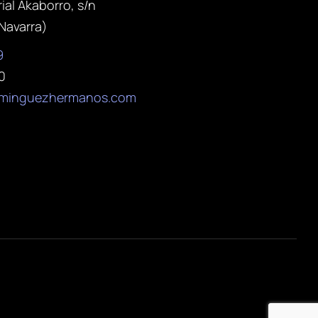
ial Akaborro, s/n
Navarra)
9
0
dominguezhermanos.com