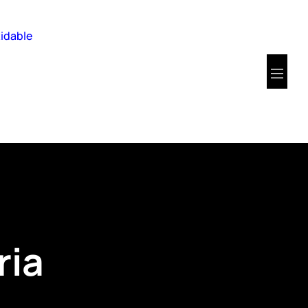
xidable
ria