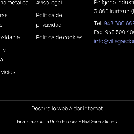
Polígono Industr
ria metálica
Aviso legal
31860 Irurtzun (
ras
Política de
Tel:
948 600 66
s
privacidad
Fax: 948 500 40
oxidable
Política de cookies
info@villegas
l y
ía
rvicios
Desarrollo web Aldor internet
Financiado por la Unión Europea – NextGenerationEU